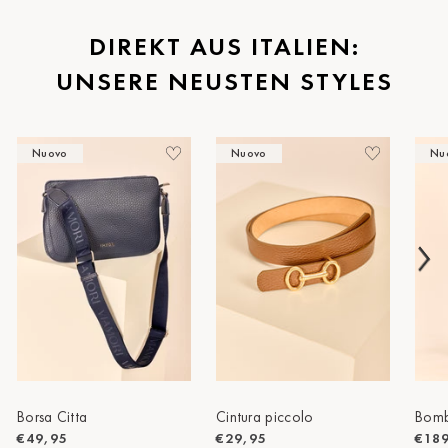
St.Pölten
DIREKT AUS ITALIEN:
UNSERE NEUSTEN STYLES
Staufen
Stuttgart
Nuovo
Nuovo
Nu
Timmendorf
Tulln
Tuttlingen
Wien Hietzing (13.Bez.)
Wismar
Wustrow
Zwettl
Borsa Citta
Cintura piccolo
Bomb
€49,95
€29,95
€18