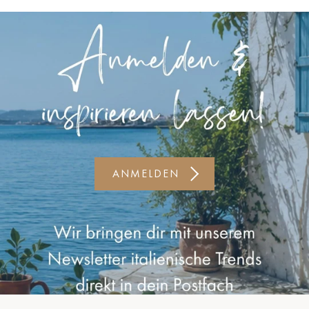
Kiel-CittiPark
Krems
Leipzig
Linz
Lindau
Lübeck
ANMELDEN
Münster
Oldenburg
Potsdam
Rostock
Schwerin