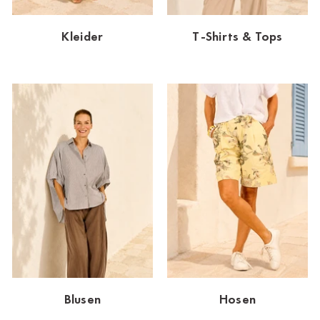
Dornbirn
Kleider
T-Shirts & Tops
Dortmund-Hombruch
Düsseldorf-Benrath
Essen
HH-AEZ
HH-EEZ
HH-Eppendorf
HH-Hanseviertel
HH-Wandsbek
Hannover
Blusen
Hosen
Innsbruck