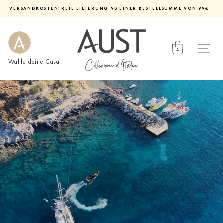
Direkt
VERSANDKOSTENFREIE LIEFERUNG AB EINER BESTELLSUMME VON 99€
zum
Diashow
Inhalt
pausieren
Wähle deine Casa