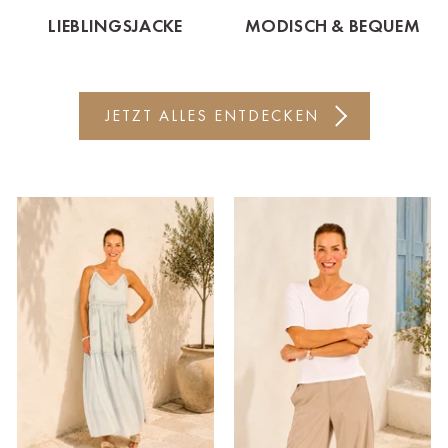
Bitte wählen Sie Ihre Casa
LIEBLINGSJACKE
MODISCH & BEQUEM
Keine Auswahl
JETZT ALLES ENTDECKEN
Ahrweiler
Bad Zwischenahn
Baden-Baden
Berlin-Friedrichshagen
Berlin-Lichterfelde
Bregenz
Bruck ad Leitha
Buxtehude