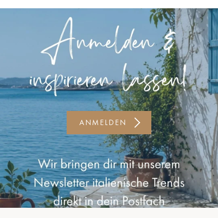
Kiel-CittiPark
Krems
Leipzig
Linz
Lindau
Lübeck
ANMELDEN
Münster
Oldenburg
Potsdam
Rostock
Schwerin