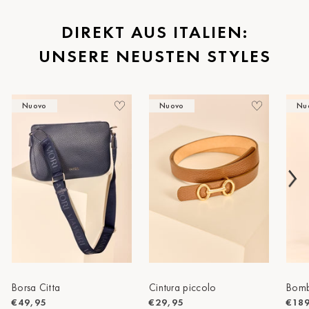
St.Pölten
DIREKT AUS ITALIEN:
UNSERE NEUSTEN STYLES
Staufen
Stuttgart
Nuovo
Nuovo
Nu
Timmendorf
Tulln
Tuttlingen
Wien Hietzing (13.Bez.)
Wismar
Wustrow
Zwettl
Borsa Citta
Cintura piccolo
Bomb
€49,95
€29,95
€18