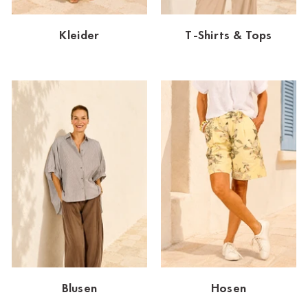
Dornbirn
Kleider
T-Shirts & Tops
Dortmund-Hombruch
Düsseldorf-Benrath
Essen
HH-AEZ
HH-EEZ
HH-Eppendorf
HH-Hanseviertel
HH-Wandsbek
Hannover
Blusen
Hosen
Innsbruck