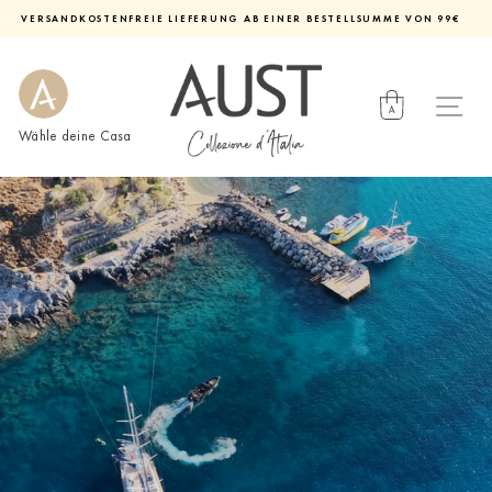
Direkt
VERSANDKOSTENFREIE LIEFERUNG AB EINER BESTELLSUMME VON 99€
zum
Diashow
Inhalt
pausieren
Wähle deine Casa