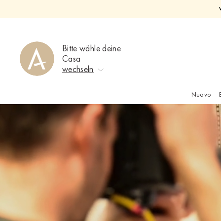
Direkt
zum
Inhalt
Bitte wähle deine
Casa
wechseln
Nuovo
Keine Auswahl
Ahrweiler
Bad Zwischenahn
Baden-Baden
Berlin-Friedrichshagen
Berlin-Lichterfelde