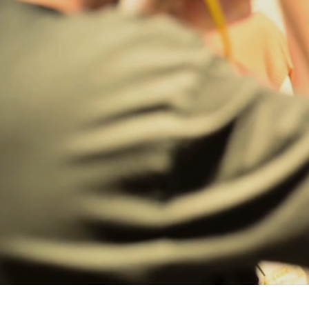
Bregenz
Bruck ad Leitha
Buxtehude
Dornbirn
Dortmund-Hombruch
Düsseldorf-Benrath
Essen
HH-AEZ
HH-EEZ
HH-Eppendorf
HH-Hanseviertel
HH-Wandsbek
Hannover