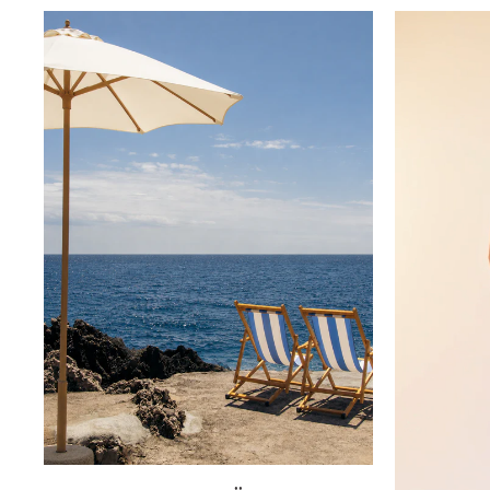
Innsbruck
Kiel-CittiPark
Krems
Leipzig
Linz
Lindau
Lübeck
Münster
Oldenburg
Potsdam
Rostock
Schwerin