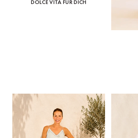
DOLCE VITA FÜR DICH
St.Pölten
Staufen
Stuttgart
Timmendorf
Tulln
Tuttlingen
Wien Hietzing (13.Bez.)
Wismar
Wustrow
Zwettl