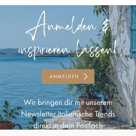
Kiel-CittiPark
Krems
Leipzig
Linz
Lindau
Lübeck
ANMELDEN
Münster
Oldenburg
Potsdam
Rostock
Schwerin