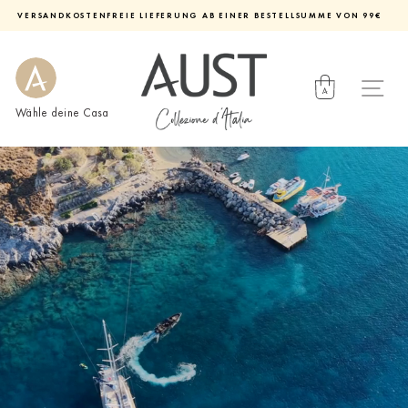
Direkt
VERSANDKOSTENFREIE LIEFERUNG AB EINER BESTELLSUMME VON 99€
zum
Diashow
Inhalt
pausieren
Wähle deine Casa