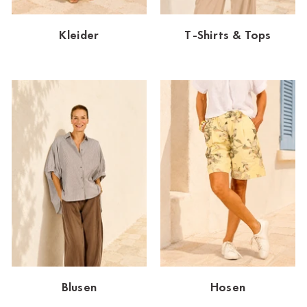
Dornbirn
Kleider
T-Shirts & Tops
Dortmund-Hombruch
Düsseldorf-Benrath
Essen
HH-AEZ
HH-EEZ
HH-Eppendorf
HH-Hanseviertel
HH-Wandsbek
Hannover
Blusen
Hosen
Innsbruck