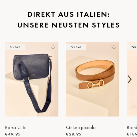
St.Pölten
DIREKT AUS ITALIEN:
UNSERE NEUSTEN STYLES
Staufen
Stuttgart
Nuovo
Nuovo
Nu
Timmendorf
Tulln
Tuttlingen
Wien Hietzing (13.Bez.)
Wismar
Wustrow
Zwettl
Borsa Citta
Cintura piccolo
Bomb
€49,95
€29,95
€18