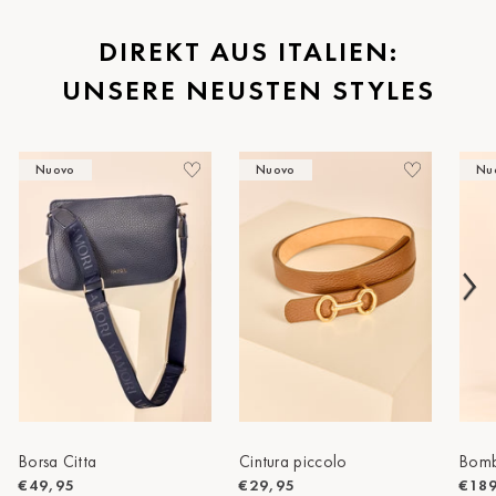
St.Pölten
DIREKT AUS ITALIEN:
UNSERE NEUSTEN STYLES
Staufen
Stuttgart
Nuovo
Nuovo
Nu
Timmendorf
Tulln
Tuttlingen
Wien Hietzing (13.Bez.)
Wismar
Wustrow
Zwettl
Borsa Citta
Cintura piccolo
Bomb
€49,95
€29,95
€18