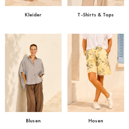
Dornbirn
Kleider
T-Shirts & Tops
Dortmund-Hombruch
Düsseldorf-Benrath
Essen
HH-AEZ
HH-EEZ
HH-Eppendorf
HH-Hanseviertel
HH-Wandsbek
Hannover
Blusen
Hosen
Innsbruck