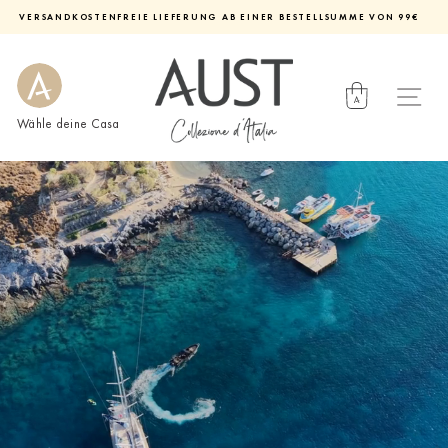
Direkt
VERSANDKOSTENFREIE LIEFERUNG AB EINER BESTELLSUMME VON 99€
zum
Diashow
Inhalt
pausieren
Wähle deine Casa