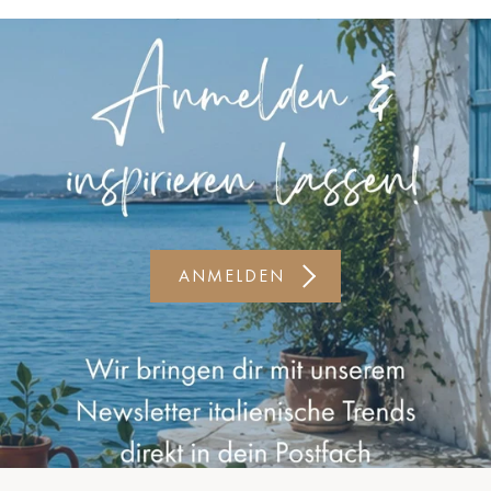
Kiel-CittiPark
Krems
Leipzig
Linz
Lindau
Lübeck
ANMELDEN
Münster
Oldenburg
Potsdam
Rostock
Schwerin