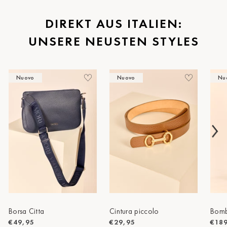
St.Pölten
DIREKT AUS ITALIEN:
UNSERE NEUSTEN STYLES
Staufen
Stuttgart
Nuovo
Nuovo
Nu
Timmendorf
Tulln
Tuttlingen
Wien Hietzing (13.Bez.)
Wismar
Wustrow
Zwettl
Borsa Citta
Cintura piccolo
Bomb
€49,95
€29,95
€18