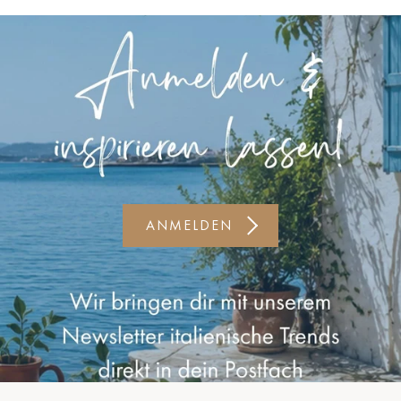
Kiel-CittiPark
Krems
Leipzig
Linz
Lindau
Lübeck
ANMELDEN
Münster
Oldenburg
Potsdam
Rostock
Schwerin