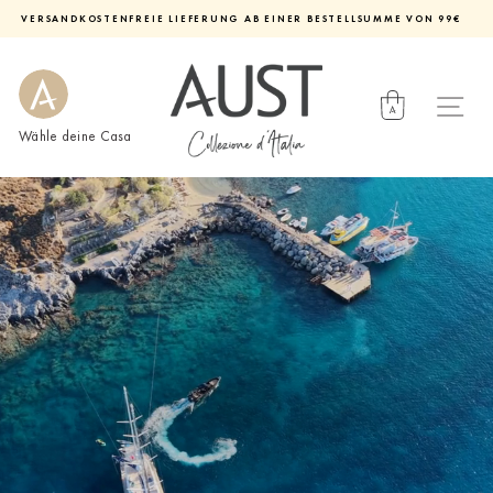
Direkt
VERSANDKOSTENFREIE LIEFERUNG AB EINER BESTELLSUMME VON 99€
zum
Diashow
Inhalt
pausieren
Wähle deine Casa