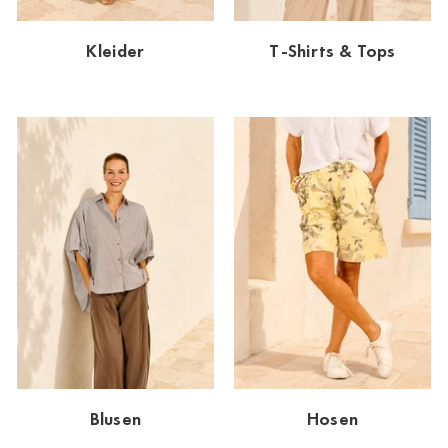
Dornbirn
Kleider
T-Shirts & Tops
Dortmund-Hombruch
Düsseldorf-Benrath
Essen
HH-AEZ
HH-EEZ
HH-Eppendorf
HH-Hanseviertel
HH-Wandsbek
Hannover
Blusen
Hosen
Innsbruck