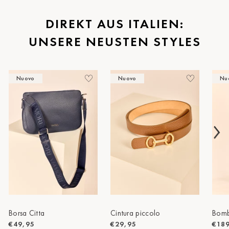
St.Pölten
DIREKT AUS ITALIEN:
UNSERE NEUSTEN STYLES
Staufen
Stuttgart
Nuovo
Nuovo
Nu
Timmendorf
Tulln
Tuttlingen
Wien Hietzing (13.Bez.)
Wismar
Wustrow
Zwettl
Borsa Citta
Cintura piccolo
Bomb
€49,95
€29,95
€18