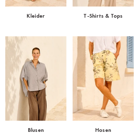
Dornbirn
Kleider
T-Shirts & Tops
Dortmund-Hombruch
Düsseldorf-Benrath
Essen
HH-AEZ
HH-EEZ
HH-Eppendorf
HH-Hanseviertel
HH-Wandsbek
Hannover
Blusen
Hosen
Innsbruck