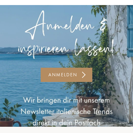
Kiel-CittiPark
Krems
Leipzig
Linz
Lindau
Lübeck
ANMELDEN
Münster
Oldenburg
Potsdam
Rostock
Schwerin