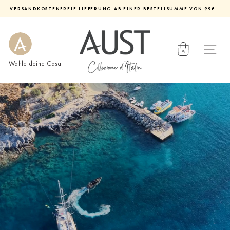
Direkt
VERSANDKOSTENFREIE LIEFERUNG AB EINER BESTELLSUMME VON 99€
zum
Diashow
Inhalt
pausieren
Wähle deine Casa