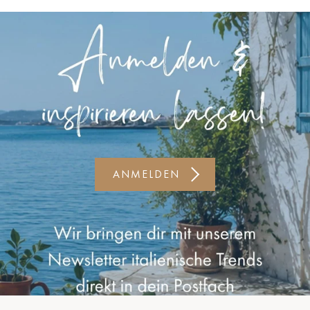
Kiel-CittiPark
Krems
Leipzig
Linz
Lindau
Lübeck
ANMELDEN
Münster
Oldenburg
Potsdam
Rostock
Schwerin