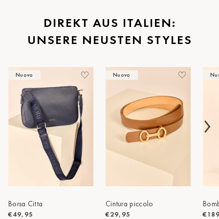
St.Pölten
DIREKT AUS ITALIEN:
UNSERE NEUSTEN STYLES
Staufen
Stuttgart
Nuovo
Nuovo
Nu
Timmendorf
Tulln
Tuttlingen
Wien Hietzing (13.Bez.)
Wismar
Wustrow
Zwettl
Borsa Citta
Cintura piccolo
Bomb
€49,95
€29,95
€18