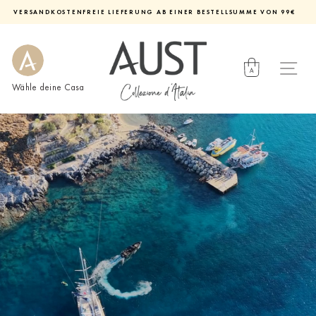
Direkt
VERSANDKOSTENFREIE LIEFERUNG AB EINER BESTELLSUMME VON 99€
zum
Diashow
Inhalt
pausieren
Wähle deine Casa