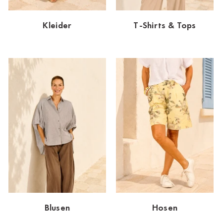
Dornbirn
Kleider
T-Shirts & Tops
Dortmund-Hombruch
Düsseldorf-Benrath
Essen
HH-AEZ
HH-EEZ
HH-Eppendorf
HH-Hanseviertel
HH-Wandsbek
Hannover
Blusen
Hosen
Innsbruck