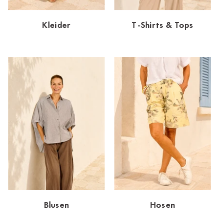
Dornbirn
Kleider
T-Shirts & Tops
Dortmund-Hombruch
Düsseldorf-Benrath
Essen
HH-AEZ
HH-EEZ
HH-Eppendorf
HH-Hanseviertel
HH-Wandsbek
Hannover
Blusen
Hosen
Innsbruck