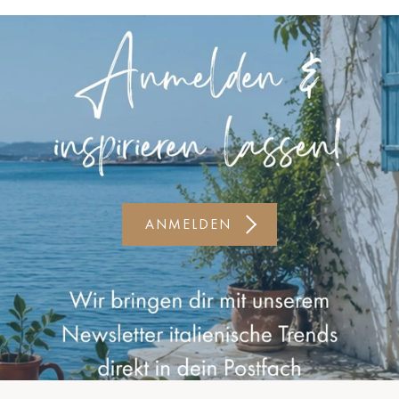
Kiel-CittiPark
Krems
Leipzig
Linz
Lindau
Lübeck
ANMELDEN
Münster
Oldenburg
Potsdam
Rostock
Schwerin