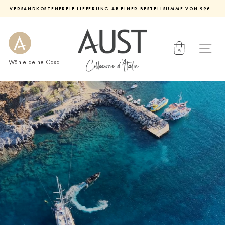
Direkt
VERSANDKOSTENFREIE LIEFERUNG AB EINER BESTELLSUMME VON 99€
zum
Diashow
Inhalt
pausieren
Wähle deine Casa