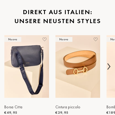
St.Pölten
DIREKT AUS ITALIEN:
UNSERE NEUSTEN STYLES
Staufen
Stuttgart
Nuovo
Nuovo
Nu
Timmendorf
Tulln
Tuttlingen
Wien Hietzing (13.Bez.)
Wismar
Wustrow
Zwettl
Borsa Citta
Cintura piccolo
Bomb
€49,95
€29,95
€18