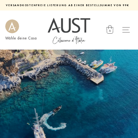
Direkt
VERSANDKOSTENFREIE LIEFERUNG AB EINER BESTELLSUMME VON 99€
zum
Diashow
Inhalt
pausieren
Wähle deine Casa