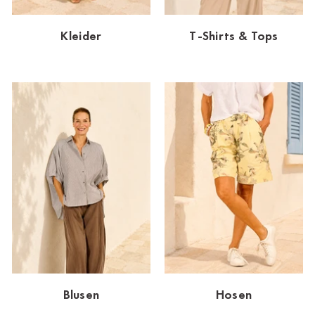
Dornbirn
Kleider
T-Shirts & Tops
Dortmund-Hombruch
Düsseldorf-Benrath
Essen
HH-AEZ
HH-EEZ
HH-Eppendorf
HH-Hanseviertel
HH-Wandsbek
Hannover
Blusen
Hosen
Innsbruck