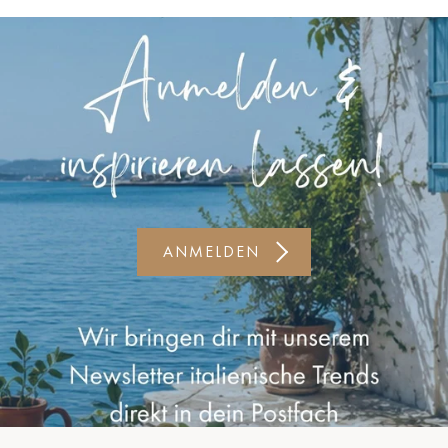
Kiel-CittiPark
Krems
Leipzig
Linz
Lindau
Lübeck
ANMELDEN
Münster
Oldenburg
Potsdam
Rostock
Schwerin