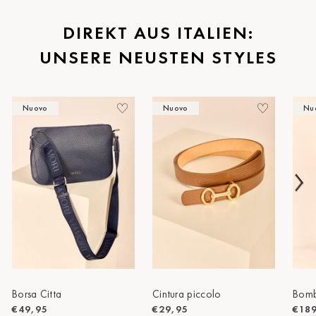
St.Pölten
DIREKT AUS ITALIEN:
UNSERE NEUSTEN STYLES
Staufen
Stuttgart
Nuovo
Nuovo
Nu
Timmendorf
Tulln
Tuttlingen
Wien Hietzing (13.Bez.)
Wismar
Wustrow
Zwettl
Borsa Citta
Cintura piccolo
Bomb
€49,95
€29,95
€18