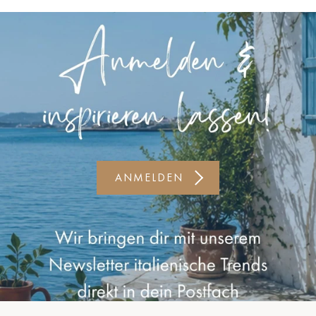
Kiel-CittiPark
Krems
Leipzig
Linz
Lindau
Lübeck
ANMELDEN
Münster
Oldenburg
Potsdam
Rostock
Schwerin