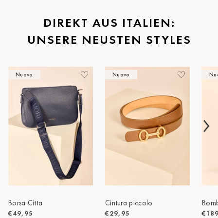
St.Pölten
DIREKT AUS ITALIEN:
UNSERE NEUSTEN STYLES
Staufen
Stuttgart
Nuovo
Nuovo
Nu
Timmendorf
Tulln
Tuttlingen
Wien Hietzing (13.Bez.)
Wismar
Wustrow
Zwettl
Borsa Citta
Cintura piccolo
Bomb
€49,95
€29,95
€18