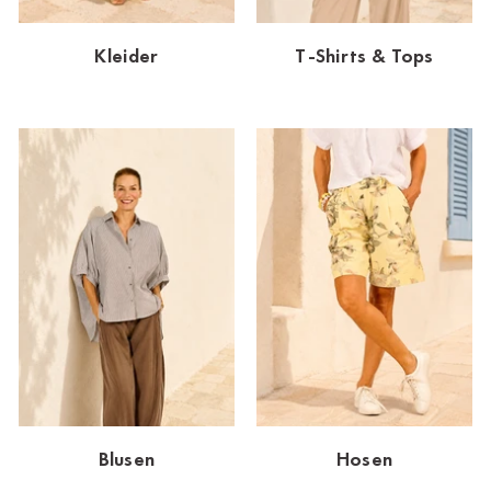
Dornbirn
Kleider
T-Shirts & Tops
Dortmund-Hombruch
Düsseldorf-Benrath
Essen
HH-AEZ
HH-EEZ
HH-Eppendorf
HH-Hanseviertel
HH-Wandsbek
Hannover
Blusen
Hosen
Innsbruck