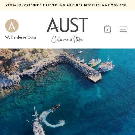
Direkt
VERSANDKOSTENFREIE LIEFERUNG AB EINER BESTELLSUMME VON 99€
zum
Diashow
Inhalt
pausieren
Wähle deine Casa