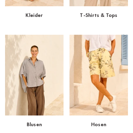
Dornbirn
Kleider
T-Shirts & Tops
Dortmund-Hombruch
Düsseldorf-Benrath
Essen
HH-AEZ
HH-EEZ
HH-Eppendorf
HH-Hanseviertel
HH-Wandsbek
Hannover
Blusen
Hosen
Innsbruck