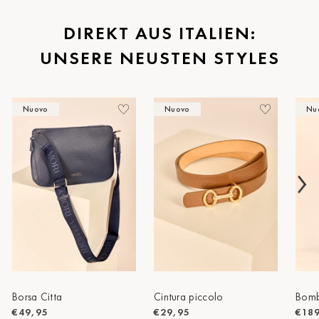
St.Pölten
DIREKT AUS ITALIEN:
UNSERE NEUSTEN STYLES
Staufen
Stuttgart
Nuovo
Nuovo
Nu
Timmendorf
Tulln
Tuttlingen
Wien Hietzing (13.Bez.)
Wismar
Wustrow
Zwettl
Borsa Citta
Cintura piccolo
Bomb
€49,95
€29,95
€18