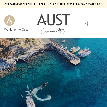
Direkt
VERSANDKOSTENFREIE LIEFERUNG AB EINER BESTELLSUMME VON 99€
zum
Diashow
Inhalt
pausieren
Wähle deine Casa