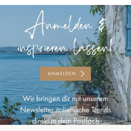
Kiel-CittiPark
Krems
Leipzig
Linz
Lindau
Lübeck
ANMELDEN
Münster
Oldenburg
Potsdam
Rostock
Schwerin