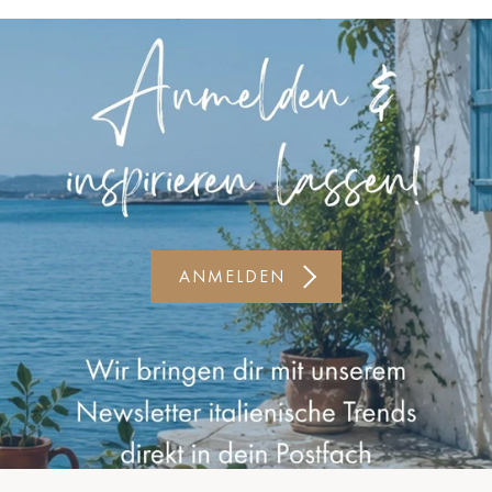
Kiel-CittiPark
Krems
Leipzig
Linz
Lindau
Lübeck
ANMELDEN
Münster
Oldenburg
Potsdam
Rostock
Schwerin