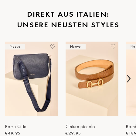
St.Pölten
DIREKT AUS ITALIEN:
UNSERE NEUSTEN STYLES
Staufen
Stuttgart
Nuovo
Nuovo
Nu
Timmendorf
Tulln
Tuttlingen
Wien Hietzing (13.Bez.)
Wismar
Wustrow
Zwettl
Borsa Citta
Cintura piccolo
Bomb
€49,95
€29,95
€18