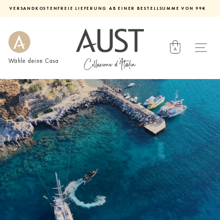
Direkt
VERSANDKOSTENFREIE LIEFERUNG AB EINER BESTELLSUMME VON 99€
zum
Diashow
Inhalt
pausieren
Wähle deine Casa