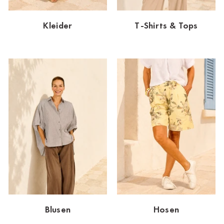
Dornbirn
Kleider
T-Shirts & Tops
Dortmund-Hombruch
Düsseldorf-Benrath
Essen
HH-AEZ
HH-EEZ
HH-Eppendorf
HH-Hanseviertel
HH-Wandsbek
Hannover
Blusen
Hosen
Innsbruck