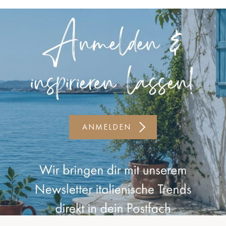
Kiel-CittiPark
Krems
Leipzig
Linz
Lindau
Lübeck
ANMELDEN
Münster
Oldenburg
Potsdam
Rostock
Schwerin