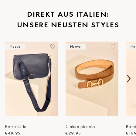
St.Pölten
DIREKT AUS ITALIEN:
UNSERE NEUSTEN STYLES
Staufen
Stuttgart
Nuovo
Nuovo
Nu
Timmendorf
Tulln
Tuttlingen
Wien Hietzing (13.Bez.)
Wismar
Wustrow
Borsa Citta
Cintura piccolo
Bomb
Zwettl
€49,95
€29,95
€18