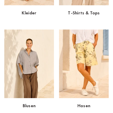
Dornbirn
Kleider
T-Shirts & Tops
Dortmund-Hombruch
Düsseldorf-Benrath
Essen
HH-AEZ
HH-EEZ
HH-Eppendorf
HH-Hanseviertel
HH-Wandsbek
Hannover
Blusen
Hosen
Innsbruck