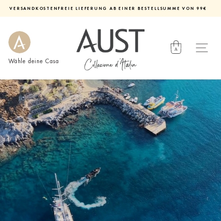
Direkt
VERSANDKOSTENFREIE LIEFERUNG AB EINER BESTELLSUMME VON 99€
zum
Diashow
Inhalt
pausieren
Wähle deine Casa