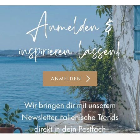
Kiel-CittiPark
Krems
Leipzig
Linz
Lindau
Lübeck
ANMELDEN
Münster
Oldenburg
Potsdam
Rostock
Schwerin