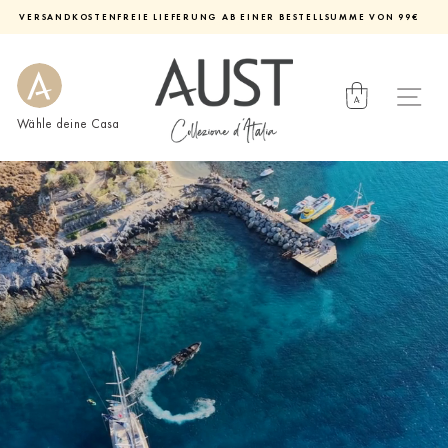
Direkt
VERSANDKOSTENFREIE LIEFERUNG AB EINER BESTELLSUMME VON 99€
zum
Diashow
Inhalt
pausieren
Wähle deine Casa