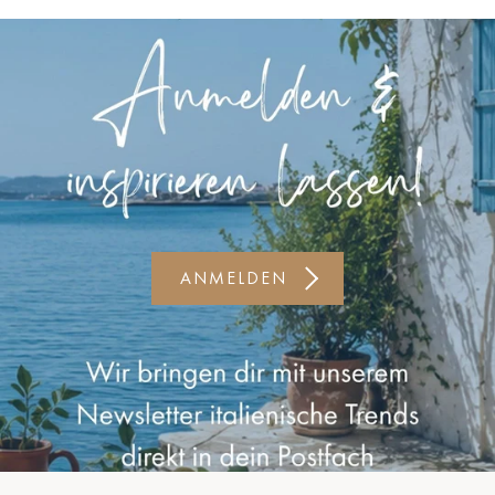
Kiel-CittiPark
Krems
Leipzig
Linz
Lindau
Lübeck
ANMELDEN
Münster
Oldenburg
Potsdam
Rostock
Schwerin