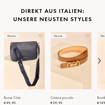
St.Pölten
DIREKT AUS ITALIEN:
UNSERE NEUSTEN STYLES
Staufen
Stuttgart
Nuovo
Nuovo
Nu
Timmendorf
Tulln
Tuttlingen
Wien Hietzing (13.Bez.)
Wismar
Wustrow
Zwettl
Borsa Citta
Cintura piccolo
Bomb
€49,95
€29,95
€18