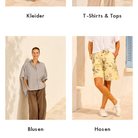
Dornbirn
Kleider
T-Shirts & Tops
Dortmund-Hombruch
Düsseldorf-Benrath
Essen
HH-AEZ
HH-EEZ
HH-Eppendorf
HH-Hanseviertel
HH-Wandsbek
Hannover
Blusen
Hosen
Innsbruck