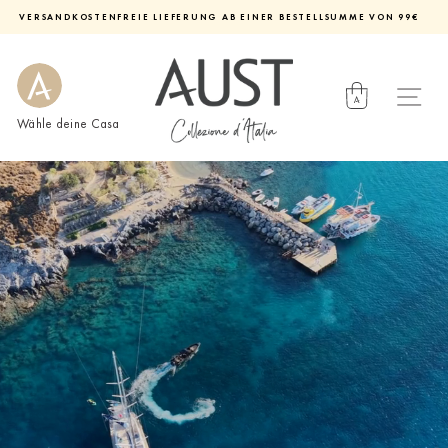
Direkt
VERSANDKOSTENFREIE LIEFERUNG AB EINER BESTELLSUMME VON 99€
zum
Diashow
Inhalt
pausieren
Wähle deine Casa