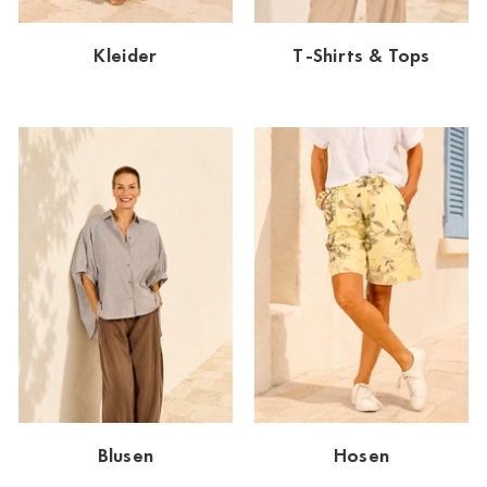
Dornbirn
Kleider
T-Shirts & Tops
Dortmund-Hombruch
Düsseldorf-Benrath
Essen
HH-AEZ
HH-EEZ
HH-Eppendorf
HH-Hanseviertel
HH-Wandsbek
Hannover
Blusen
Hosen
Innsbruck