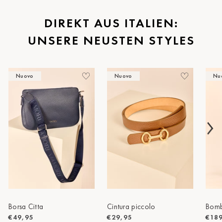
St.Pölten
DIREKT AUS ITALIEN:
UNSERE NEUSTEN STYLES
Staufen
Stuttgart
Nuovo
Nuovo
Nu
Timmendorf
Tulln
Tuttlingen
Wien Hietzing (13.Bez.)
Wismar
Wustrow
Borsa Citta
Cintura piccolo
Bomb
Zwettl
€49,95
€29,95
€18