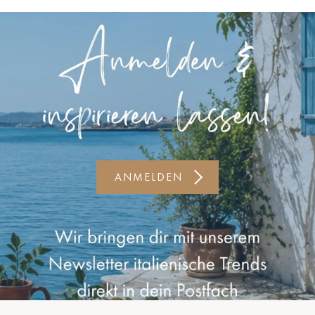
Kiel-CittiPark
Krems
Leipzig
Linz
Lindau
Lübeck
ANMELDEN
Münster
Oldenburg
Potsdam
Rostock
Schwerin