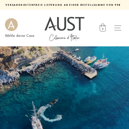
Direkt
VERSANDKOSTENFREIE LIEFERUNG AB EINER BESTELLSUMME VON 99€
zum
Diashow
Inhalt
pausieren
Wähle deine Casa