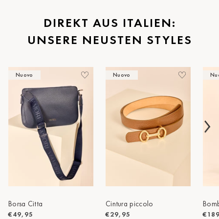
St.Pölten
DIREKT AUS ITALIEN:
UNSERE NEUSTEN STYLES
Staufen
Stuttgart
Nuovo
Nuovo
Nu
Timmendorf
Tulln
Tuttlingen
Wien Hietzing (13.Bez.)
Wismar
Wustrow
Zwettl
Borsa Citta
Cintura piccolo
Bomb
€49,95
€29,95
€18