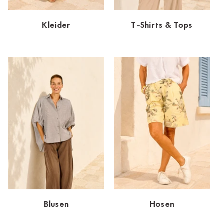
Dornbirn
Kleider
T-Shirts & Tops
Dortmund-Hombruch
Düsseldorf-Benrath
Essen
HH-AEZ
HH-EEZ
HH-Eppendorf
HH-Hanseviertel
HH-Wandsbek
Hannover
Blusen
Hosen
Innsbruck