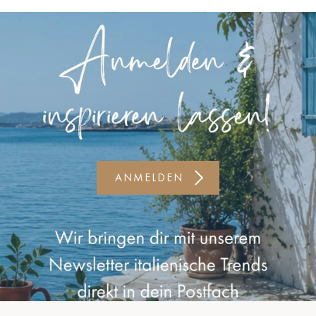
Kiel-CittiPark
Krems
Leipzig
Linz
Lindau
Lübeck
ANMELDEN
Münster
Oldenburg
Potsdam
Rostock
Schwerin