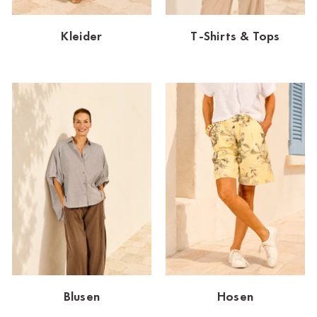
Dornbirn
Kleider
T-Shirts & Tops
Dortmund-Hombruch
Düsseldorf-Benrath
Essen
HH-AEZ
HH-EEZ
HH-Eppendorf
HH-Hanseviertel
HH-Wandsbek
Hannover
Blusen
Hosen
Innsbruck