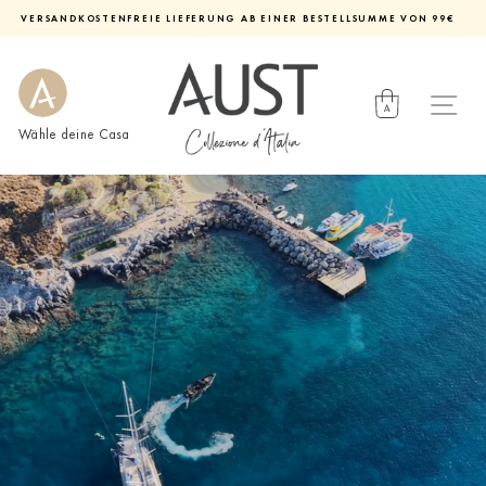
Direkt
VERSANDKOSTENFREIE LIEFERUNG AB EINER BESTELLSUMME VON 99€
zum
Diashow
Inhalt
pausieren
Wähle deine Casa