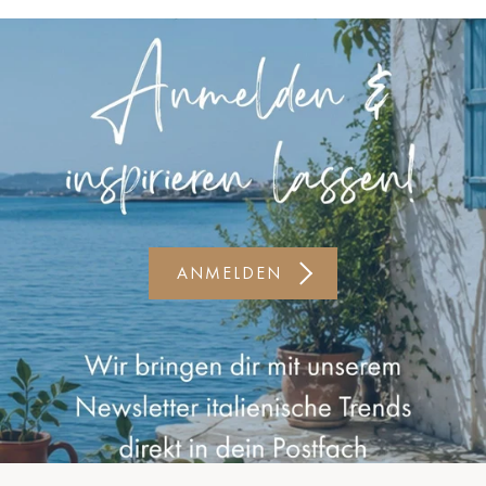
Kiel-CittiPark
Krems
Leipzig
Linz
Lindau
Lübeck
ANMELDEN
Münster
Oldenburg
Potsdam
Rostock
Schwerin