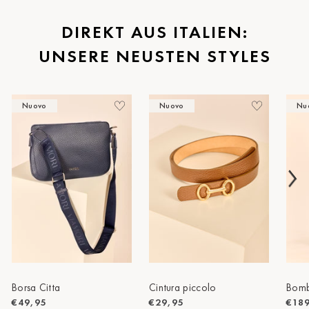
St.Pölten
DIREKT AUS ITALIEN:
UNSERE NEUSTEN STYLES
Staufen
Stuttgart
Nuovo
Nuovo
Nu
Timmendorf
Tulln
Tuttlingen
Wien Hietzing (13.Bez.)
Wismar
Wustrow
Zwettl
Borsa Citta
Cintura piccolo
Bomb
€49,95
€29,95
€18