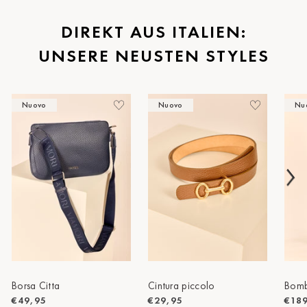
St.Pölten
DIREKT AUS ITALIEN:
UNSERE NEUSTEN STYLES
Staufen
Stuttgart
Nuovo
Nuovo
Nu
Timmendorf
Tulln
Tuttlingen
Wien Hietzing (13.Bez.)
Wismar
Wustrow
Zwettl
Borsa Citta
Cintura piccolo
Bomb
€49,95
€29,95
€18