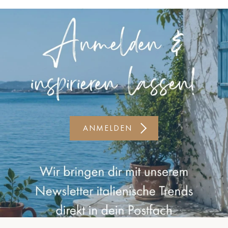
Kiel-CittiPark
Krems
Leipzig
Linz
Lindau
Lübeck
ANMELDEN
Münster
Oldenburg
Potsdam
Rostock
Schwerin