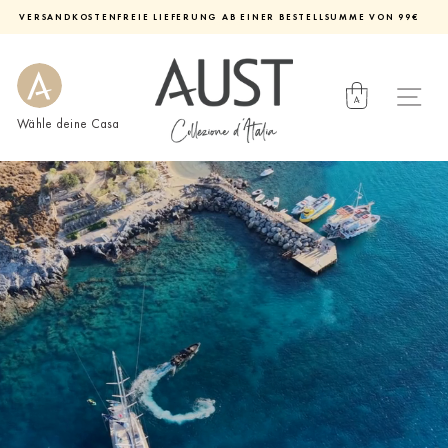
Direkt
VERSANDKOSTENFREIE LIEFERUNG AB EINER BESTELLSUMME VON 99€
zum
Diashow
Inhalt
pausieren
Wähle deine Casa