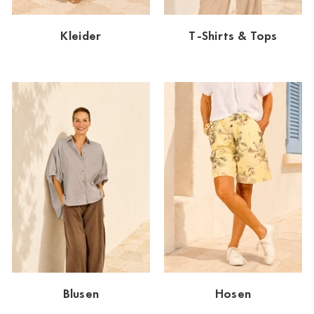
Dornbirn
Kleider
T-Shirts & Tops
Dortmund-Hombruch
Düsseldorf-Benrath
Essen
HH-AEZ
HH-EEZ
HH-Eppendorf
HH-Hanseviertel
HH-Wandsbek
Hannover
Blusen
Hosen
Innsbruck