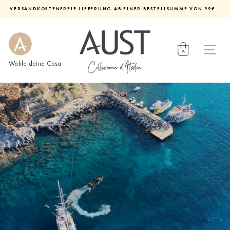
Direkt
VERSANDKOSTENFREIE LIEFERUNG AB EINER BESTELLSUMME VON 99€
zum
Diashow
Inhalt
pausieren
Wähle deine Casa