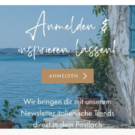
Kiel-CittiPark
Krems
Leipzig
Linz
Lindau
Lübeck
ANMELDEN
Münster
Oldenburg
Potsdam
Rostock
Schwerin