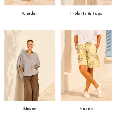
Dornbirn
Kleider
T-Shirts & Tops
Dortmund-Hombruch
Düsseldorf-Benrath
Essen
HH-AEZ
HH-EEZ
HH-Eppendorf
HH-Hanseviertel
HH-Wandsbek
Hannover
Blusen
Hosen
Innsbruck