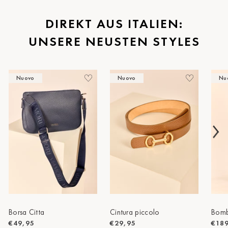
St.Pölten
DIREKT AUS ITALIEN:
UNSERE NEUSTEN STYLES
Staufen
Stuttgart
Nuovo
Nuovo
Nu
Timmendorf
Tulln
Tuttlingen
Wien Hietzing (13.Bez.)
Wismar
Wustrow
Zwettl
Borsa Citta
Cintura piccolo
Bomb
€49,95
€29,95
€18