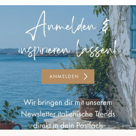
Kiel-CittiPark
Krems
Leipzig
Linz
Lindau
Lübeck
ANMELDEN
Münster
Oldenburg
Potsdam
Rostock
Schwerin