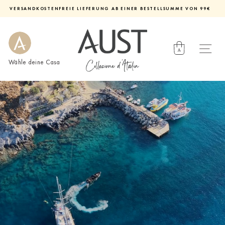
Direkt
VERSANDKOSTENFREIE LIEFERUNG AB EINER BESTELLSUMME VON 99€
zum
Diashow
Inhalt
pausieren
Wähle deine Casa