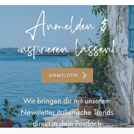
Kiel-CittiPark
Krems
Leipzig
Linz
Lindau
Lübeck
ANMELDEN
Münster
Oldenburg
Potsdam
Rostock
Schwerin