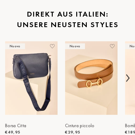
St.Pölten
DIREKT AUS ITALIEN:
UNSERE NEUSTEN STYLES
Staufen
Stuttgart
Nuovo
Nuovo
Nu
Timmendorf
Tulln
Tuttlingen
Wien Hietzing (13.Bez.)
Wismar
Wustrow
Zwettl
Borsa Citta
Cintura piccolo
Bomb
€49,95
€29,95
€18