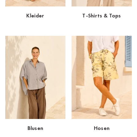
Dornbirn
Kleider
T-Shirts & Tops
Dortmund-Hombruch
Düsseldorf-Benrath
Essen
HH-AEZ
HH-EEZ
HH-Eppendorf
HH-Hanseviertel
HH-Wandsbek
Hannover
Blusen
Hosen
Innsbruck